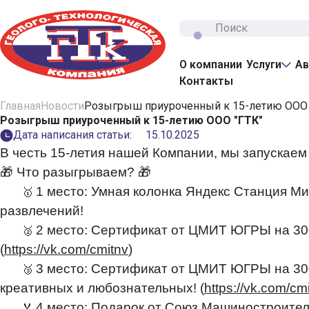
О компании
Услуги
Ав
Контакты
Главная
Новости
Розыгрыш приуроченный к 15-летию ООО 
Розыгрыш приуроченный к 15-летию ООО "ГТК"
Нефтесер
Дата написания статьи:
15.10.2025
Геофизич
В честь 15-летия нашей Компании, мы запускаем
Внутриск
🎁 Что разыгрываем? 🎁
1 место: Умная колонка Яндекс Станция Ми
🥇
развлечений!
2 место: Сертификат от ЦМИТ ЮГРЫ на 3000
🥈
(
https://vk.com/cmitnv
)
3 место: Сертификат от ЦМИТ ЮГРЫ на 300
🥉
креативных и любознательных! (
https://vk.com/cm
4 место: Подарок от Союз Машиностроител
🏅