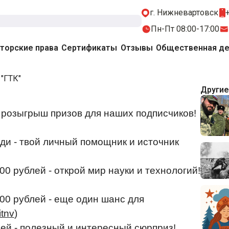
г. Нижневартовск
Пн-Пт 08:00-17:00
торские права
Сертификаты
Отзывы
Общественная де
"ГТК"
Другие
висные услуги с применением ГСПТ
еские услуги
 розыгрыш призов для наших подписчиков!
важинные канатные работы
ди - твой личный помощник и источник
 рублей - открой мир науки и технологий!
0 рублей - еще один шанс для
itnv
)
ей - полезный и интересный сюрприз!